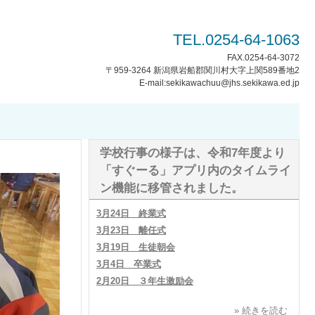
TEL.0254-64-1063
FAX.0254-64-3072
〒959-3264 新潟県岩船郡関川村大字上関589番地2
E-mail:sekikawachuu@jhs.sekikawa.ed.jp
学校行事の様子は、令和7年度より
「すぐーる」アプリ内のタイムライ
ン機能に移管されました。
3月24日 終業式
3月23日 離任式
3月19日 生徒朝会
3月4日 卒業式
2月20日 ３年生激励会
» 続きを読む