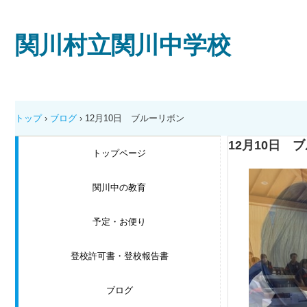
関川村立関川中学校
トップ
›
ブログ
›
12月10日 ブルーリボン
12月10日 
トップページ
関川中の教育
予定・お便り
登校許可書・登校報告書
ブログ