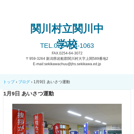
関川村立関川中
学校
TEL.0254-64-1063
FAX.0254-64-3072
〒959-3264 新潟県岩船郡関川村大字上関589番地2
E-mail:sekikawachuu@jhs.sekikawa.ed.jp
トップ
›
ブログ
›
1月9日 あいさつ運動
1月9日 あいさつ運動